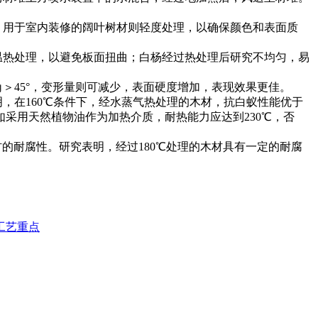
；用于室内装修的阔叶树材则轻度处理，以确保颜色和表面质
温热处理，以避免板面扭曲；白杨经过热处理后研究不均匀，易
角＞
45
°，变形量则可减少，表面硬度增加，表现效果更佳。
明，在
160
℃
条件下，经水蒸气热处理的木材，抗白蚁性能优于
如采用天然植物油作为加热介质，耐热能力应达到
230
℃
，否
材的耐腐性。研究表明，经过
180
℃
处理的木材具有一定的耐腐
工艺重点