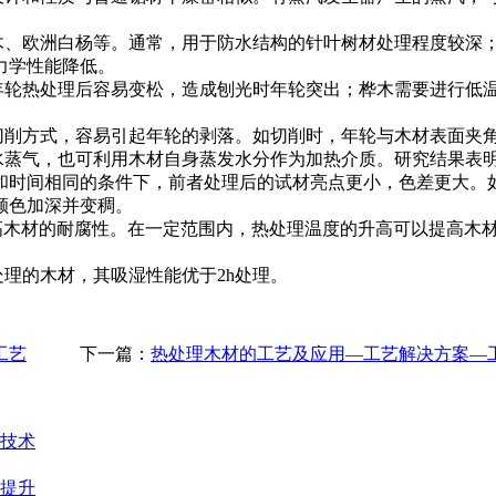
木、欧洲白杨等。通常，用于防水结构的针叶树材处理程度较深
力学性能降低。
年轮热处理后容易变松，造成刨光时年轮突出；桦木需要进行低
切削方式，容易引起年轮的剥落。如切削时，年轮与木材表面夹
水蒸气，也可利用木材自身蒸发水分作为加热介质。研究结果表
和时间相同的条件下，前者处理后的试材亮点更小，色差更大。
颜色加深并变稠。
高木材的耐腐性。在一定范围内，热处理温度的升高可以提高木
处理的木材，其吸湿性能优于
2h
处理。
工艺
下一篇：
热处理木材的工艺及应用—工艺解决方案—
技术
提升