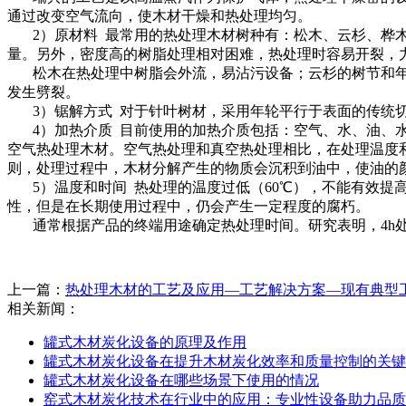
通过改变空气流向，使木材干燥和热处理均匀。
2
）原材料
最常用的热处理木材树种有：松木、云杉、桦
量。另外，密度高的树脂处理相对困难，热处理时容易开裂，
松木在热处理中树脂会外流，易沾污设备；云杉的树节和
发生劈裂。
3
）锯解方式
对于针叶树材，采用年轮平行于表面的传统
4
）加热介质
目前使用的加热介质包括：空气、水、油、
空气热处理木材。空气热处理和真空热处理相比，在处理温度
则，处理过程中，木材分解产生的物质会沉积到油中，使油的
5
）温度和时间
热处理的温度过低（
60
℃
），不能有效提
性，但是在长期使用过程中，仍会产生一定程度的腐朽。
通常根据产品的终端用途确定热处理时间。研究表明，
4h
上一篇：
热处理木材的工艺及应用—工艺解决方案—现有典型
相关新闻：
罐式木材炭化设备的原理及作用
罐式木材炭化设备在提升木材炭化效率和质量控制的关键
罐式木材炭化设备在哪些场景下使用的情况
窑式木材炭化技术在行业中的应用：专业性设备助力品质