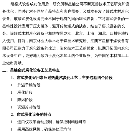
继窑式设备成功使用后，研究所和星楠公司不断完善技术工艺研究和设
备优化，同时针对不同的产品特点和客户需要，又成功开发了罐式木材炭化
设备。该罐式炭化设备完全不同于现有的国内罐式设备，它将窑式设备的一
些特殊设计应用于压力罐体，避开传统罐式的缺点、结合了窑式设备的长
处。该罐式木材炭化设备已相继在黑龙江、北京、上海、湖北、四川等地投
入使用。目前，南京林业大学木材干燥技术研究所、江阴市星楠干燥设备有
限公司正致力于炭化设备的改进，炭化技术工艺的优化，以期开拓国内炭化
木设备生产，更好地为致力于炭化木加工的企业服务、为中国的木材加工工
业做出贡献。
二、星楠窑式炭化设备工艺及特点
1、窑式炭化采用常压过热蒸汽炭化工艺，主要包括四个阶段
l
升温干燥阶段
l
炭化阶段
l
降温阶段
l
调湿冷却阶段
2、窑式炭化设备的特点
l
进口仪表半自动控制
，
确保控制精确可靠
l
采用高效风机
，
确保热处理均匀