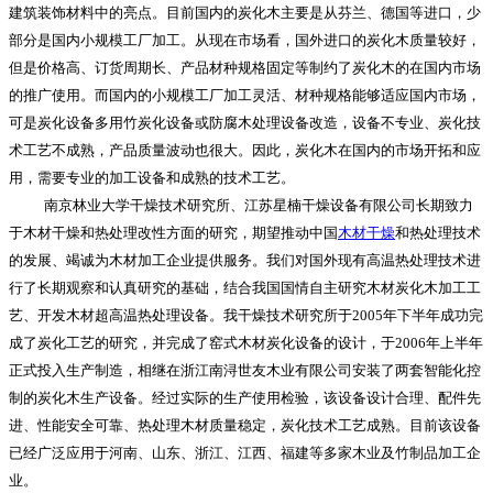
建筑装饰材料中的亮点。目前国内的炭化木主要是从芬兰、德国等进口，少
部分是国内小规模工厂加工。从现在市场看，国外进口的炭化木质量较好，
但是价格高、订货周期长、产品材种规格固定等制约了炭化木的在国内市场
的推广使用。而国内的小规模工厂加工灵活、材种规格能够适应国内市场，
可是炭化设备多用竹炭化设备或防腐木处理设备改造，设备不专业、炭化技
术工艺不成熟，产品质量波动也很大。因此，炭化木在国内的市场开拓和应
用，需要专业的加工设备和成熟的技术工艺。
南京林业大学干燥技术研究所、江苏星楠干燥设备有限公司长期致力
于木材干燥和热处理改性方面的研究，期望推动中国
木材干燥
和热处理技术
的发展、竭诚为木材加工企业提供服务。我们对国外现有高温热处理技术进
行了长期观察和认真研究的基础，结合我国国情自主研究木材炭化木加工工
艺、开发木材超高温热处理设备。我干燥技术研究所于
2005
年下半年成功完
成了炭化工艺的研究，并完成了窑式木材炭化设备的设计，于
2006
年上半年
正式投入生产制造，相继在浙江南浔世友木业有限公司安装了两套智能化控
制的炭化木生产设备。经过实际的生产使用检验，该设备设计合理、配件先
进、性能安全可靠、热处理木材质量稳定，炭化技术工艺成熟。目前该设备
已经广泛应用于河南、山东、浙江、江西、福建等多家木业及竹制品加工企
业。